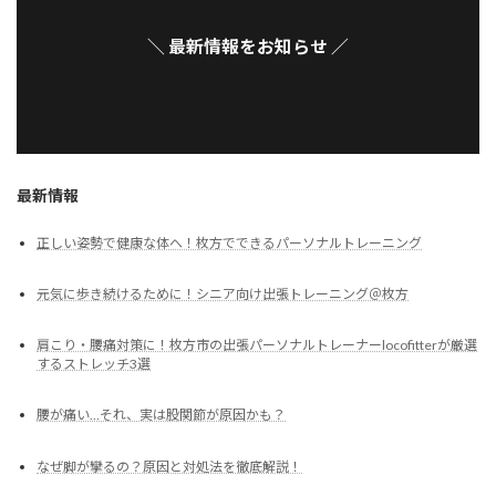
＼ 最新情報をお知らせ ／
最新情報
正しい姿勢で健康な体へ！枚方でできるパーソナルトレーニング
元気に歩き続けるために！シニア向け出張トレーニング＠枚方
肩こり・腰痛対策に！枚方市の出張パーソナルトレーナーlocofitterが厳選
するストレッチ3選
腰が痛い…それ、実は股関節が原因かも？
なぜ脚が攣るの？原因と対処法を徹底解説！