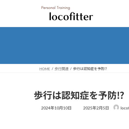
コ
ナ
ン
ビ
テ
ゲ
ン
ー
ツ
シ
へ
ョ
ス
ン
キ
に
ッ
移
プ
動
HOME
歩行関連
歩行は認知症を予防⁉
歩行は認知症を予防⁉
最
2024年10月10日
2025年2月5日
loco
終
更
新